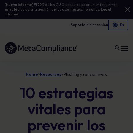
[
Nuevo informe]
El 79% de los CISO desea adoptar un enfoque más
estratégico para la gestión de los ciberriesgos humanos.
Lea el
Informe.
Soporte
Iniciar sesión
Enlace a la página de inicio
Home
Resources
Phishing y ransomware
>
>
10 estrategias
vitales para
prevenir los