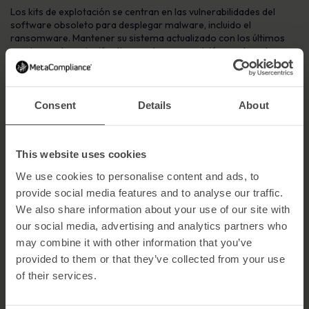
Los kits de explotación se centran en las vulnerabilidades del
software obsoleto para desplegar malware, incluido el
ransomware. Mantener su sistema actualizado con los últimos
parches reduce significativamente su exposición a estos ataques.
8. Activar sólo contenido en documentos de
fuentes de confianza
Consent
Details
About
Los phishers envían con frecuencia archivos adjuntos maliciosos
que piden a los usuarios que «habiliten el contenido», lo que
desencadena descargas de malware. Habilite únicamente el
This website uses cookies
contenido de los documentos procedentes de remitentes de
confianza, y verifíquelo con la fuente si no está seguro.
We use cookies to personalise content and ads, to
provide social media features and to analyse our traffic.
9. Póngase en contacto con el remitente
We also share information about your use of our site with
Si un correo electrónico de una organización o persona conocida
our social media, advertising and analytics partners who
le parece sospechoso, póngase en contacto con ellos
may combine it with other information that you’ve
directamente a través de un método conocido y legítimo. Este
provided to them or that they’ve collected from your use
sencillo paso puede evitar el robo de credenciales o las
infecciones por malware.
of their services.
10. En caso de duda, borre el correo electrónico