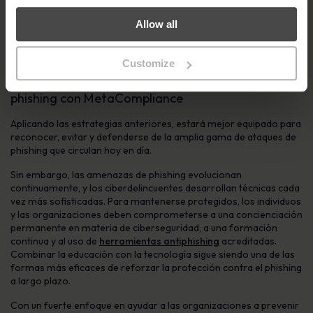
Cuando no pueda verificar un remitente o un mensaje, la opción
Allow all
más segura es eliminar el correo electrónico. Evite correr
riesgos que puedan comprometer su ordenador o sus datos
personales.
Customize
Refuerce sus defensas y evite los ataques de
phishing con MetaCompliance
Aplicando las estrategias anteriores, estará mejor equipado para
reconocer, evitar y defenderse de la amplia gama de ataques de
phishing que circulan hoy en día.
Sin embargo, las amenazas de phishing evolucionan
continuamente, y los ciberdelincuentes desarrollan técnicas cada
vez más sofisticadas. Para mantenerse protegidos, los individuos
y las organizaciones deben comprometerse a una concienciación
permanente en materia de ciberseguridad, a una formación
continua y al uso de
herramientas antiphishing
acreditadas.
Combinar la educación con la tecnología sigue siendo una de las
formas más eficaces de reforzar la protección contra el phishing
a largo plazo.
Con un fuerte enfoque en ayudar a las organizaciones a prevenir