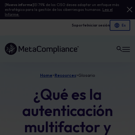
[
Nuevo informe]
El 79% de los CISO desea adoptar un enfoque más
estratégico para la gestión de los ciberriesgos humanos.
Lea el
Informe.
Soporte
Iniciar sesión
Enlace a la página de inicio
Home
Resources
Glosario
>
>
¿Qué es la
autenticación
multifactor y