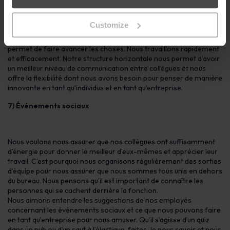
MetaCompliance est fière de sa hiérarchie plate. Nous n’avons
pas de niveaux de gestion interminables, vous n’êtes donc pas
microgérés et vous ne devez pas non plus passer par des
Customize
kilomètres de paperasserie pour obtenir quelque chose.
Nous avons une chaîne de commandement courte, ce qui nous
permet de faire avancer les choses. Nous travaillons rapidement
et efficacement. Notre structure horizontale nous permet d’avoir
un meilleur niveau de communication entre collègues et nous
offre la flexibilité dont nous avons besoin pour penser de manière
innovante en tant qu’individus et en tant qu’entreprise.
7) Événements sociaux
Nous voulons nous assurer que nos collègues ont suffisamment
d’énergie pour donner le meilleur d’eux-mêmes et apprécier leur
travail. C’est pourquoi nous organisons régulièrement des sorties
d’équipe pour nous assurer que nous sommes tous unis en dehors
du bureau. Nous pensons qu’il est important de connaître les
personnes qui se cachent derrière la fonction.
Nous aimons entendre les suggestions de nos employés
concernant les événements sociaux et ce que nous pouvons faire
en tant qu’entreprise pour nous amuser. Qu’il s’agisse d’un quiz
dans un pub ou d’un saut à l’élastique, faites-le nous savoir et nous