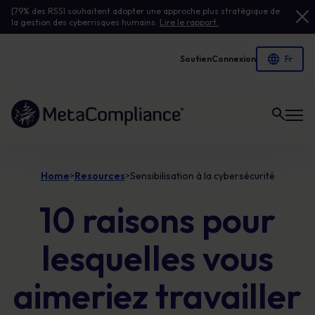
[79% des RSSI souhaitent adopter une approche plus stratégique de
la gestion des cyberrisques humains.
Lire le rapport.
Soutien
Connexion
Lien vers la page d'accueil
Home
Resources
Sensibilisation à la cybersécurité
>
>
10 raisons pour
lesquelles vous
aimeriez travailler