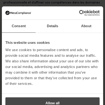
professionnelle et d’affiner vos compétences dans les domaines
que vous souhaitez améliorer.
5) Politique du bureau
Consent
Details
About
La vie est courte et nous devrions probablement en tirer le
meilleur parti pendant que nous sommes tous ici. C’est pourquoi
nous ne nous engageons pas dans les arts sombres de la
This website uses cookies
« politique de bureau ». Bien sûr, nous sommes ouverts aux
désaccords d’opinion et les suggestions sont toujours les
We use cookies to personalise content and ads, to
bienvenues. Nous apprécions également la valeur que des
provide social media features and to analyse our traffic.
perspectives différentes peuvent apporter, mais nous avons
We also share information about your use of our site with
tendance à éviter les egos et les agendas personnels, les
our social media, advertising and analytics partners who
divisions, les distractions et les querelles. À l’instar d’Apple et de
Steve Jobs, nous adoptons une approche « no BOZO » et ne
may combine it with other information that you’ve
tolérons pas les imbéciles avec bienveillance ! Nous y voyons un
provided to them or that they’ve collected from your use
gaspillage d’énergie et de créativité !
of their services.
6) Hiérarchie plate
Allow all