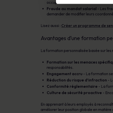
occupant des fonctions financières.
Fraude au mandat salarial
- Les fra
demander de modifier leurs coordonnées
Lisez aussi :
Créer un programme de sensib
Avantages d’une formation perso
La formation personnalisée basée sur les rô
Formation sur les menaces spécifiq
responsabilités.
Engagement accru
- La formation sem
Réduction du risque d’infraction
- L
Conformité réglementaire
- La form
Culture de sécurité proactive
- Enco
En apprenant à leurs employés à reconnaîtr
améliorer leur position globale en matière 