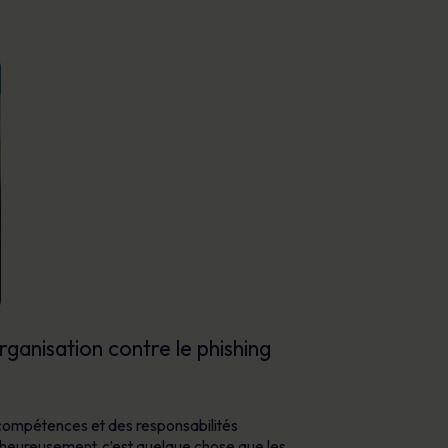
rganisation contre le phishing
 compétences et des responsabilités
lheureusement, c’est quelque chose que les