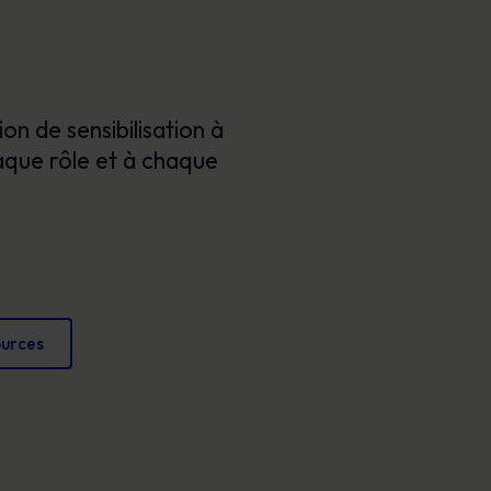
Affiches
conformité et protéger votre réputation.
Des images attrayantes qui renforcent chaque
jour les comportements sécuritaires.
n de sensibilisation à
haque rôle et à chaque
ources