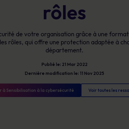
Bénéficiez d’une visibilité claire sur les
rôles
Glossaire
risques humains pour prioriser vos actions,
Les définitions de la cybersécurité que vous
réduire votre exposition et démontrer des
devez connaître
progrès mesurables.
urité de votre organisation grâce à une formatio
 les rôles, qui offre une protection adaptée à c
département.
Publié le: 21 Mar 2022
Dernière modification le: 11 Nov 2025
 à Sensibilisation à la cybersécurité
Voir toutes les ress