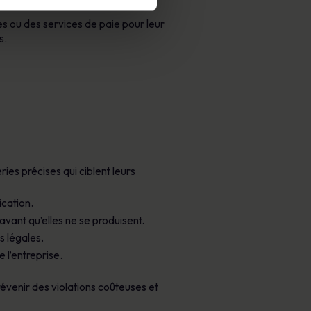
s ou des services de paie pour leur
s.
es précises qui ciblent leurs
ication.
vant qu’elles ne se produisent.
s légales.
e l’entreprise.
évenir des violations coûteuses et