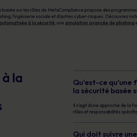
rité basée sur les rôles de MetaCompliance propose des programmes
shing, l’ingénierie sociale et d’autres cyber-risques. Découvrez no
 automatisée à la sécurité
, une
simulation avancée de phishing
e
à la
Qu'est-ce qu'une f
la sécurité basée su
s
Il s’agit d’une approche de la 
rôles et responsabilités spécif
Qui doit suivre une