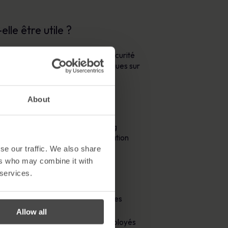
lle être utile ?
mations de sensibilisation à la sécurité
cquièrent des connaissances pratiques sur
tants.
About
minels. Les simulations de phishing
lle ne se produise. Pour une formation
és pour chaque fonction.
se our traffic. We also share
ers who may combine it with
 services.
système en leur proposant des offres
Allow all
s de spear-phishing ciblant des employés