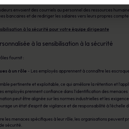
udeurs envoient des courriels au personnel des ressources humaine
 bancaires et de rediriger les salaires vers leurs propres compte
ilisation à la sécurité pour votre équipe dirigeante
nnalisée à la sensibilisation à la sécurité
les fournit :
ues à un rôle
- Les employés apprennent à connaître les escroqueri
ble pertinente et exploitable, ce qui améliore la rétention et l’appl
es employés prennent confiance dans l’identification des menaces a
ation peut être alignée sur les normes industrielles et les exigence
urage un état d’esprit de vigilance et de responsabilité à l’échelle d
e les menaces spécifiques à leur rôle, les organisations peuvent pr
de sécurité.