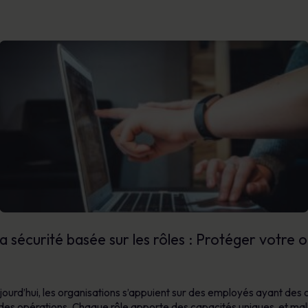
la sécurité basée sur les rôles : Protéger votre o
ourd’hui, les organisations s’appuient sur des employés ayant des
des opérations. Chaque rôle apporte des capacités uniques, et ma