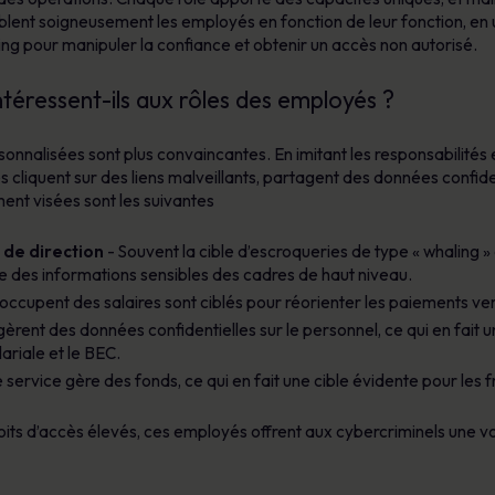
blent soigneusement les employés en fonction de leur fonction, en ut
ng pour manipuler la confiance et obtenir un accès non autorisé.
ntéressent-ils aux rôles des employés ?
nnalisées sont plus convaincantes. En imitant les responsabilités et 
 cliquent sur des liens malveillants, partagent des données confide
ent visées sont les suivantes
 de direction
- Souvent la cible d’escroqueries de type « whaling »
re des informations sensibles des cadres de haut niveau.
occupent des salaires sont ciblés pour réorienter les paiements v
èrent des données confidentielles sur le personnel, ce qui en fait u
ariale et le BEC.
 service gère des fonds, ce qui en fait une cible évidente pour les
its d’accès élevés, ces employés offrent aux cybercriminels une vo