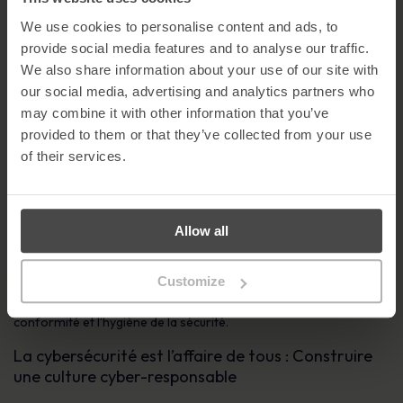
permet aux employés de reconnaître les attaques de phishing et
We use cookies to personalise content and ads, to
d’ingénierie sociale, ce qui leur donne les moyens d’agir comme
une barrière de protection.
provide social media features and to analyse our traffic.
We also share information about your use of our site with
4. Quatrième valeur fondamentale - Gestion des
our social media, advertising and analytics partners who
performances
may combine it with other information that you’ve
L’alignement des objectifs organisationnels sur les performances
provided to them or that they’ve collected from your use
individuelles encourage les comportements sécuritaires. Le NIST
of their services.
recommande des mesures incitatives et dissuasives pour
renforcer les pratiques positives en matière de cybersécurité.
5. Cinquième valeur fondamentale - Renforcement
Allow all
des techniques et des politiques
Les garanties techniques telles que l’authentification
Customize
multifactorielle (MFA) et les politiques de mot de passe
renforcent la responsabilité des employés, garantissant la
conformité et l’hygiène de la sécurité.
La cybersécurité est l’affaire de tous : Construire
une culture cyber-responsable