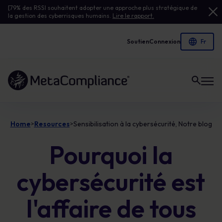
[79% des RSSI souhaitent adopter une approche plus stratégique de
la gestion des cyberrisques humains.
Lire le rapport.
Soutien
Connexion
Lien vers la page d'accueil
Home
Resources
Sensibilisation à la cybersécurité, Notre blog
>
>
Pourquoi la
cybersécurité est
l'affaire de tous