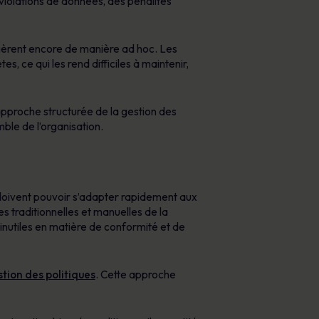
violations de données, des pénalités
s gèrent encore de manière ad hoc. Les
, ce qui les rend difficiles à maintenir,
approche structurée de la gestion des
mble de l’organisation.
 doivent pouvoir s’adapter rapidement aux
 traditionnelles et manuelles de la
 inutiles en matière de conformité et de
tion des politiques
. Cette approche