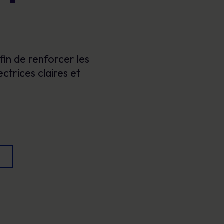
Affiches
conformité et protéger votre réputation.
Des images attrayantes qui renforcent chaque
jour les comportements sécuritaires.
fin de renforcer les
ectrices claires et
s