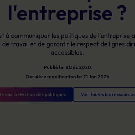
Bénéficiez d’une visibilité claire sur les
l'entreprise ?
Glossaire
risques humains pour prioriser vos actions,
Les définitions de la cybersécurité que vous
réduire votre exposition et démontrer des
devez connaître
progrès mesurables.
 à communiquer les politiques de l'entreprise a
 de travail et de garantir le respect de lignes dir
accessibles.
Publié le: 8 Déc 2020
Dernière modification le: 21 Jan 2026
Retour à Gestion des politiques
Voir toutes les ressource