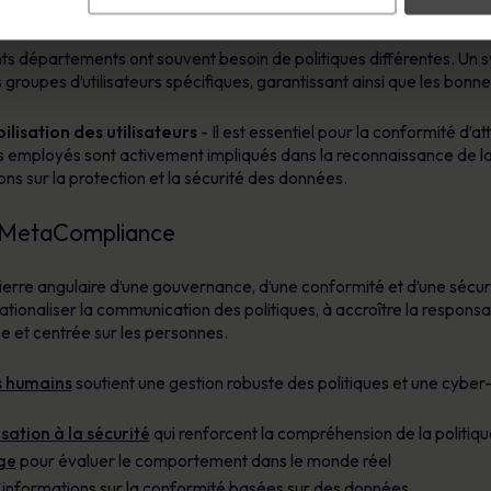
rs la diligence dont ils ont fait preuve. Elle enregistre l’interactio
 la sécurité de l’information.
nts départements ont souvent besoin de politiques différentes. Un
 groupes d’utilisateurs spécifiques, garantissant ainsi que les bonne
ilisation des utilisateurs
- Il est essentiel pour la conformité d’a
 les employés sont activement impliqués dans la reconnaissance de la
ions sur la protection et la sécurité des données.
ns MetaCompliance
pierre angulaire d’une gouvernance, d’une conformité et d’une sécuri
ionaliser la communication des politiques, à accroître la responsab
e et centrée sur les personnes.
s humains
soutient une gestion robuste des politiques et une cyber-r
sation à la sécurité
qui renforcent la compréhension de la politiqu
ge
pour évaluer le comportement dans le monde réel
informations sur la conformité basées sur des données