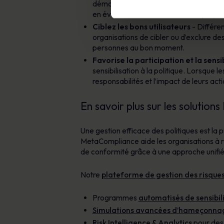
démontrent aux régulateurs et aux auditeu
en évidence les zones à haut risque pour
Ciblez les bons utilisateurs
- Différe
organisations de cibler ou d’exclure des
personnes au bon moment.
Favorise la participation et la sensib
sensibilisation à la politique. Lorsque
responsabilités et l’impact de leurs act
En savoir plus sur les solutio
Une gestion efficace des politiques est la 
MetaCompliance aide les organisations à rat
de conformité grâce à une approche unifié
Notre
plateforme de gestion des risque
Programmes
automatisés de sensibili
Simulations avancées d’hameçonna
Risk Intelligence & Analytics
pour des 