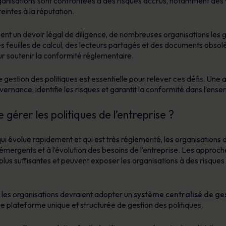
ganisations sont confrontées à des risques accrus, notamment des 
teintes à la réputation.
issent un devoir légal de diligence, de nombreuses organisations le
 feuilles de calcul, des lecteurs partagés et des documents obsolètes
ur soutenir la conformité réglementaire.
gestion des politiques est essentielle pour relever ces défis. Une 
uvernance, identifie les risques et garantit la conformité dans l’ense
 gérer les politiques de l’entreprise ?
i évolue rapidement et qui est très réglementé, les organisations
ergents et à l’évolution des besoins de l’entreprise. Les approches
 plus suffisantes et peuvent exposer les organisations à des risques
, les organisations devraient adopter un
système centralisé de ges
 plateforme unique et structurée de gestion des politiques.