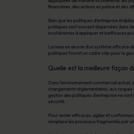
appliquées de manière incohérente, les or
financières, des actions en justice et des at
Bien que les politiques d’entreprise établ
politiques sont souvent dispersées dans des
incohérentes à appliquer et inefficaces po
La mise en œuvre d’un système efficace de 
politiques fournit un cadre clair pour la go
Quelle est la meilleure façon de
Dans l’environnement commercial actuel, qu
changements réglementaires, aux risques ém
gestion des politiques d’entreprise ne sont
sécurité.
Pour rester efficaces, agiles et conformes
remplace les processus fragmentés par une