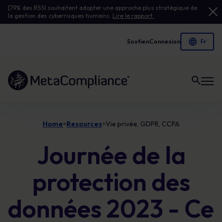
[79% des RSSI souhaitent adopter une approche plus stratégique de
la gestion des cyberrisques humains.
Lire le rapport.
Soutien
Connexion
Lien vers la page d'accueil
Home
Resources
Vie privée, GDPR, CCPA
>
>
Journée de la
protection des
données 2023 - Ce