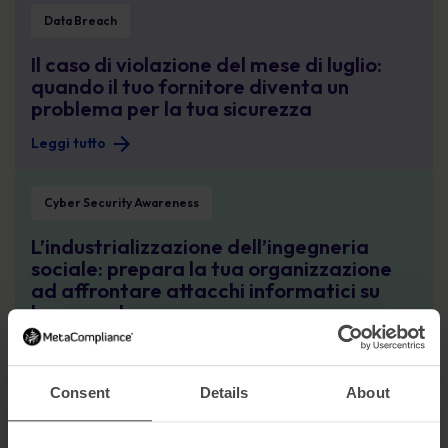
Data Breach
Il caso di violazione del mese di luglio:
quando il tuo fornitore diventa un
problema per la tua sicurezza
Leggi tutto
L’industrializzazione dell’ingegneria sociale: prepara la tua organizzazione ad
Cyber Security Awareness
L’industrializzazione dell’ingegneria
sociale: prepara la tua organizzazione
ad affrontare attacchi informatici su
larga scala
Leggi tutto
Il paradosso dei dipendenti: perché dare la colpa non è una strategia per prev
Consent
Details
About
Cyber Security Awareness