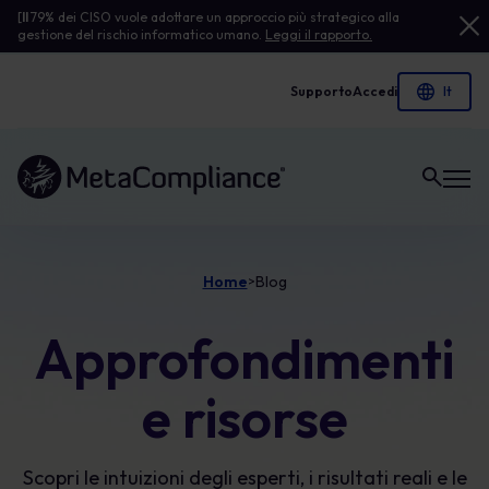
[
Il
79% dei CISO vuole adottare un approccio più strategico alla
gestione del rischio informatico umano.
Leggi il rapporto.
Supporto
Accedi
Link alla homepage
Home
Blog
>
Approfondimenti
e risorse
Scopri le intuizioni degli esperti, i risultati reali e le