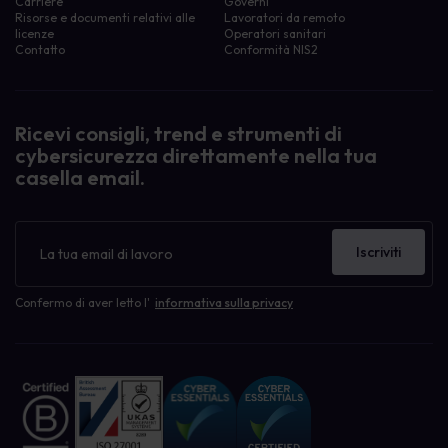
Carriere
Governi
Risorse e documenti relativi alle
Lavoratori da remoto
licenze
Operatori sanitari
Contatto
Conformità NIS2
Filtra le risorse per:
Attività di sensibilizzazione
Attività di sensibilizzazione
Consapevolezza del phishing
Ricevi consigli, trend e strumenti di
eLearning
cybersicurezza direttamente nella tua
Gestione delle politiche
casella email.
Guida Dummies
Poster di sensibilizzazione
Screensaver di sensibilizzazione
Newsletter
Caso di studio
Iscriviti
Human Risk Management
Il nostro blog
Apprendimento della sicurezza informatica
Confermo di aver letto l'
informativa sulla privacy
Cyber Security Awareness
Data Breach
Gestione delle politiche
Governance, rischio, conformità GRC
Phishing e Ransomware
Privacy, GDPR, CCPA
Notizie sull'azienda