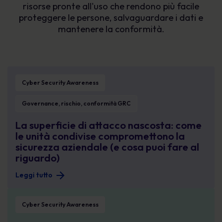
risorse pronte all'uso che rendono più facile
proteggere le persone, salvaguardare i dati e
mantenere la conformità.
La superficie di attacco nascosta: come le unità condivise compromettono la s
Cyber Security Awareness
Governance, rischio, conformità GRC
La superficie di attacco nascosta: come
le unità condivise compromettono la
sicurezza aziendale (e cosa puoi fare al
riguardo)
Leggi tutto
Gestire il rischio informatico legato alle persone: l’approccio interfunzionale
Cyber Security Awareness