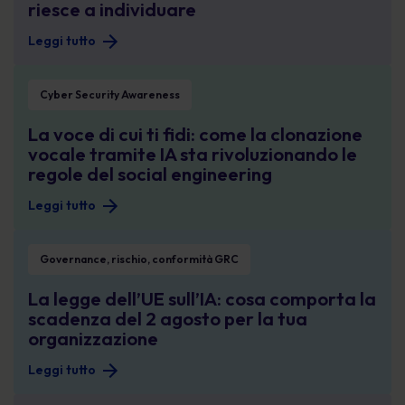
riesce a individuare
Leggi tutto
La voce di cui ti fidi: come la clonazione vocale tramite IA sta rivoluzionando 
Cyber Security Awareness
La voce di cui ti fidi: come la clonazione
vocale tramite IA sta rivoluzionando le
regole del social engineering
Leggi tutto
La legge dell’UE sull’IA: cosa comporta la scadenza del 2 agosto per la tua o
Governance, rischio, conformità GRC
La legge dell’UE sull’IA: cosa comporta la
scadenza del 2 agosto per la tua
organizzazione
Leggi tutto
Il caso di violazione del mese di luglio: quando il tuo fornitore diventa un pro