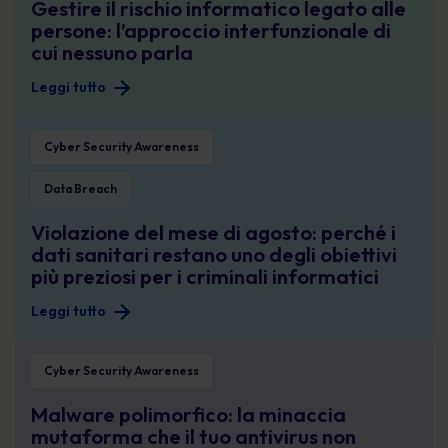
Gestire il rischio informatico legato alle
persone: l’approccio interfunzionale di
cui nessuno parla
Leggi tutto
Violazione del mese di agosto: perché i dati sanitari restano uno degli obiettivi
Cyber Security Awareness
Data Breach
Violazione del mese di agosto: perché i
dati sanitari restano uno degli obiettivi
più preziosi per i criminali informatici
Leggi tutto
Malware polimorfico: la minaccia mutaforma che il tuo antivirus non riesce a 
Cyber Security Awareness
Malware polimorfico: la minaccia
mutaforma che il tuo antivirus non