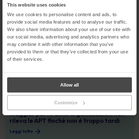
Il paradosso dei dipendenti: perché dare
This website uses cookies
la colpa non è una strategia per
prevenire gli attacchi informatici
We use cookies to personalise content and ads, to
provide social media features and to analyse our traffic.
Leggi tutto
We also share information about your use of our site with
Da SolarWinds ad oggi: lezioni ancora non imparate
our social media, advertising and analytics partners who
Cyber Security Awareness
may combine it with other information that you’ve
provided to them or that they’ve collected from your use
Da SolarWinds ad oggi: lezioni ancora
of their services.
non imparate
Leggi tutto
Allow all
La violazione silenziosa: Perché la maggior parte delle organizzazioni non ril
Cyber Security Awareness
Customize
La violazione silenziosa: Perché la
maggior parte delle organizzazioni non
rileva le APT finché non è troppo tardi
Leggi tutto