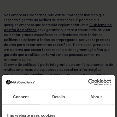
Nas empresas modernas, não existe uma regra única no que
respeita à gestão da política de alterações. É por isso que
qualquer empresa que pretenda implementar uma
O sistema de
gestão de políticas
deve garantir que tem a capacidade de visar
ou isentar grupos específicos de utilizadores. Nem todas as
políticas se aplicam a todos os empregados, por vezes precisas
de uma para departamentos específicos. Neste caso, precisa de
um sistema que possa fazer esse tipo de segmentação fina que
garanta que a política certa vai para as pessoas certas, no
momento certo.
O envio de políticas é parte integrante do bom funcionamento de
muitas empresas e a capacidade de recolher informações
valiosas o mais rapidamente possível pode dar à sua empresa
uma vantagem competitiva. É por isso que um Um sistema
eficaz
de gestão de políticas
terá relatórios em tempo real que lhe
permitirão descobrir quais as áreas da sua empresa que
precisam de atenção e aquelas em que já pode confiar.
Consent
Details
About
Vantagens da automatização
This website uses cookies