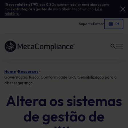
[
Novo relatório]
79% dos CISOs querem adotar uma abordagem
mais estratégica à gestão do risco cibernético humano.
Lê o
relatório.
Suporte
Entrar
Ligação à página inicial
Home
Resources
>
>
Governação, Risco, Conformidade GRC, Sensibilização para a
cibersegurança
Altera os sistemas
de gestão de