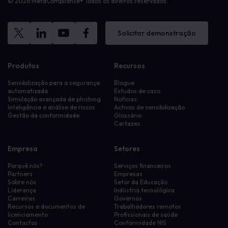
© 2026 MetaCompliance® Todos os direitos reservados.
Solicitar demonstração
Produtos
Recursos
Sensibilização para a segurança
Blogue
automatizada
Estudos de caso
Simulação avançada de phishing
Notícias
Inteligência e análise de riscos
Activos de sensibilização
Gestão da conformidade
Glossário
Cartazes
Empresa
Setores
Porquê nós?
Serviços financeiros
Partners
Empresas
Sobre nós
Setor da Educação
Liderança
Indústria tecnológica
Carreiras
Governos
Recursos e documentos de
Trabalhadores remotos
licenciamento
Profissionais de saúde
Contactos
Conformidade NIS