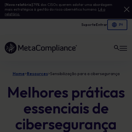
[
Novo relatório]
79% dos CISOs querem adotar uma abordagem
mais estratégica à gestão do risco cibernético humano.
Lê o
relatório.
Suporte
Entrar
Ligação à página inicial
Home
Resources
Sensibilização para a cibersegurança
>
>
Melhores práticas
essenciais de
cibersegurança