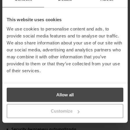
5. Identifica os activos de informação críticos
Compreender onde estão armazenados os dados sensíveis e
This website uses cookies
quem tem acesso permite às organizações dar prioridade à
proteção e reduzir a exposição.
We use cookies to personalise content and ads, to
provide social media features and to analyse our traffic.
6. Cria um plano de resposta a incidentes
We also share information about your use of our site with
Um plano de resposta a incidentes garante que o pessoal sabe
our social media, advertising and analytics partners who
como comunicar ameaças e responder rapidamente, reduzindo
may combine it with other information that you’ve
o impacto financeiro e na reputação.
provided to them or that they’ve collected from your use
Sabe mais sobre as soluções MetaCompliance
of their services.
A implementação das melhores práticas de segurança
cibernética requer uma governação forte, funcionários
informados e visibilidade contínua dos riscos. O MetaCompliance
Allow all
ajuda as organizações a incorporar a segurança nas operações
quotidianas e a reduzir o risco humano.
Customize
A nossa
Plataforma de Gestão do Risco Humano
apoia a ciber-
resiliência através de:
Security Awareness automatizada