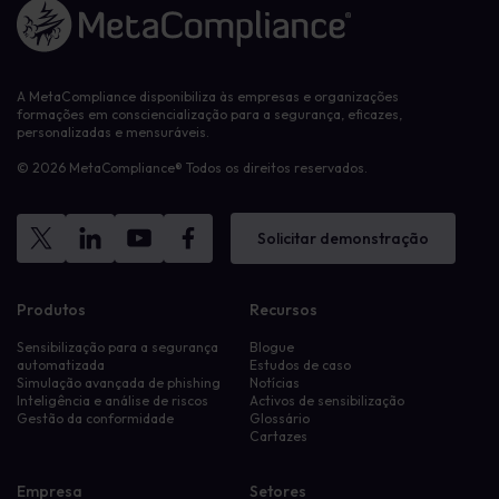
Ligação à página inicial
A MetaCompliance disponibiliza às empresas e organizações
formações em consciencialização para a segurança, eficazes,
personalizadas e mensuráveis.
© 2026 MetaCompliance® Todos os direitos reservados.
Solicitar demonstração
Produtos
Recursos
Sensibilização para a segurança
Blogue
automatizada
Estudos de caso
Simulação avançada de phishing
Notícias
Inteligência e análise de riscos
Activos de sensibilização
Gestão da conformidade
Glossário
Cartazes
Empresa
Setores