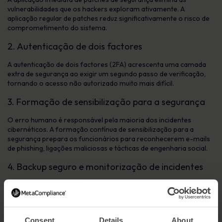
vulnerabilidades que os hackers exploram ativamente. A
aplicação regular de patches reduz significativamente o risco de
comprometimento do sistema.
2. Autenticação de dois factores
A autenticação de dois factores (2FA) acrescenta uma camada
extra de segurança ao exigir um segundo passo de verificação,
tornando o acesso não autorizado muito mais difícil.
3. Formação de sensibilização para a segurança
O erro humano é responsável pela maioria dos incidentes
cibernéticos. A formação contínua de sensibilização para a
segurança prepara os funcionários para reconhecerem e-mails
de phishing, ligações maliciosas e tácticas de engenharia social.
4. Backup seguro e monitorização de incidentes
As cópias de segurança fiáveis e a monitorização contínua
permitem que as organizações recuperem rapidamente de
ransomware ou falhas do sistema, minimizando o tempo de
inatividade e a perda de dados.
Consent
Details
About