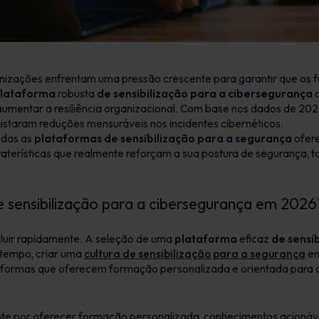
izações enfrentam uma pressão crescente para garantir que os f
lataforma
robusta
de sensibilização para a cibersegurança
c
aumentar a resiliência organizacional. Com base nos dados de 202
gistaram reduções mensuráveis nos incidentes cibernéticos.
odas as
plataformas de sensibilização para a segurança
ofer
caraterísticas que realmente reforçam a sua postura de segurança
 sensibilização para a cibersegurança em 2026
luir rapidamente. A seleção de uma
plataforma
eficaz
de sensi
o tempo, criar uma
cultura de sensibilização para a segurança
em
aformas que oferecem formação personalizada e orientada para 
 por oferecer formação personalizada, conhecimentos acionáveis