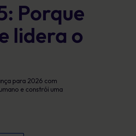
5: Porque
Cartazes
conformidade e proteger a reputação
Imagens envolventes que reforçam o
comportamento seguro todos os dias.
 lidera o
rança para 2026 com
umano e constrói uma