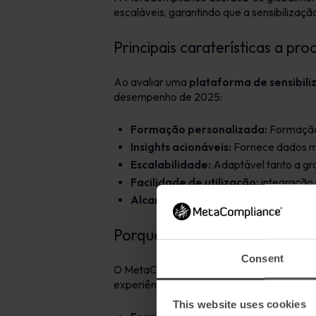
escaláveis, garantindo que a sensibilizaçã
Principais caraterísticas a pr
Ao avaliar uma
plataforma de sensibil
desempenho de 2025:
Formação personalizada:
Formação 
Insights acionáveis:
Fornece dados me
Escalabilidade:
Adaptável tanto a g
Facilidade de utilização:
integração 
Alcance global:
Suporte multilingue p
Porque é que o MetaComplian
Consent
O MetaCompliance ajuda as organizações 
experiência de aprendizagem abrangente
This website uses cookies