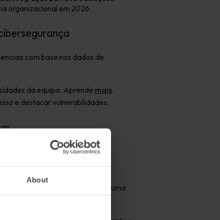
ncia organizacional em 2026.
 cibersegurança
ssenciais com base nos dados de
ssidades da equipa. Aprende
mais
.
so e destacar vulnerabilidades.
ais.
About
ionando resultados mensuráveis e uma