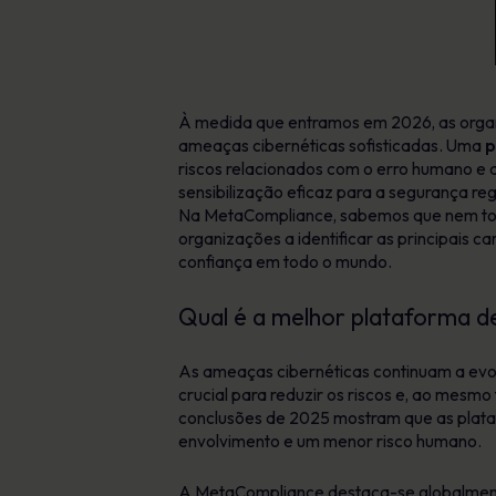
À medida que entramos em 2026, as organ
ameaças cibernéticas sofisticadas. Uma
p
riscos relacionados com o erro humano e 
sensibilização eficaz para a segurança re
Na MetaCompliance, sabemos que nem t
organizações a identificar as principais 
confiança em todo o mundo.
Qual é a melhor plataforma de
As ameaças cibernéticas continuam a evo
crucial para reduzir os riscos e, ao mesm
conclusões de 2025 mostram que as plat
envolvimento e um menor risco humano.
A MetaCompliance destaca-se globalmente