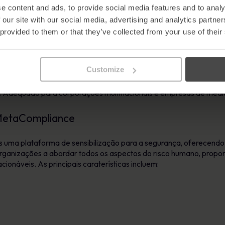
elevância:
O conteúdo baseado em funções e riscos garante que
e content and ads, to provide social media features and to analy
 our site with our social media, advertising and analytics partn
Painel de Pontuação de Risco em tempo real destaca as áreas de a
 provided to them or that they’ve collected from your use of their
te:
Simulações de phishing, aprendizagem gamificada e conteúdo
Customize
ra-se perfeitamente com o Microsoft 365 e o Teams para uma im
:
Adequado para corporações multinacionais e empresas de médio
 MetaCompliance
 uma plataforma de sensibilização para a segurança, oferecend
 organizações a abordar todos os aspectos do risco humano, prop
ionáveis. As principais caraterísticas incluem: