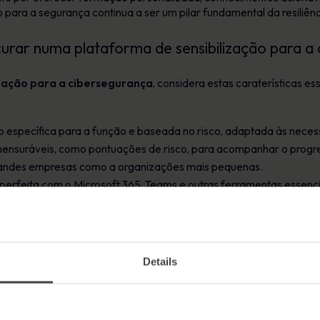
o para a segurança continua a ser um pilar fundamental da resiliê
ocurar numa plataforma de sensibilização para a
ização para a cibersegurança
, considera estas caraterísticas e
específica para a função e baseada no risco, adaptada às nece
nsuráveis, como pontuações de risco, para acompanhar o progres
randes empresas como a organizações mais pequenas.
perfeita com o Microsoft 365, Teams e outras ferramentas essenci
ara equipas distribuídas.
ce se destaca
Details
a enfrentar eficazmente os desafios da cibersegurança, proporc
: