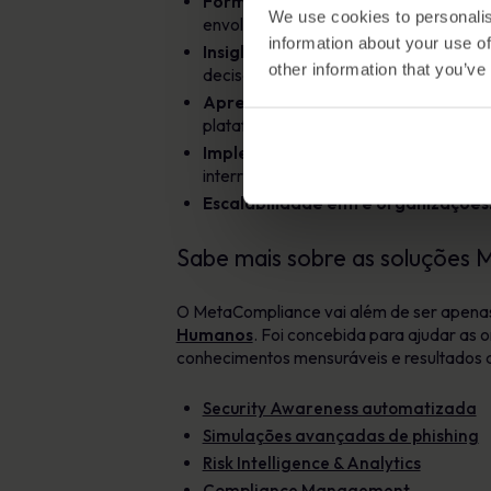
Formação à medida para máxima r
We use cookies to personalis
envolvente.
information about your use of
Insights inovadores e acionáveis:
O 
other information that you’ve
decisões informadas.
Aprendizagem omnicanal envolven
plataforma globalmente acessível.
Implementação sem esforço:
Integ
interrupção do fluxo de trabalho.
Escalabilidade entre organizações
Sabe mais sobre as soluções
O MetaCompliance vai além de ser apenas
Humanos
. Foi concebida para ajudar as
conhecimentos mensuráveis e resultados ac
Security Awareness automatizada
Simulações avançadas de phishing
Risk Intelligence & Analytics
Compliance Management