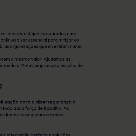
uncionários estejam preparados para
ontinua a ser essencial para mitigar os
5, as organizações que investiram numa
ecem o mesmo valor. Ajudamos as
, tornando o MetaCompliance a escolha de
?
bilização para a cibersegurança
é
 toda a sua força de trabalho. As
os dados conseguiram um maior
, integração perfeita e soluções