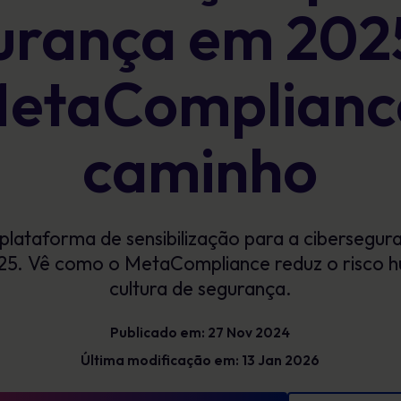
urança em 202
Glossário
exposição e mostrar progressos
mensuráveis
Definições de cibersegurança que tens de
conhecer
MetaCompliance
caminho
plataforma de sensibilização para a cibersegu
25. Vê como o MetaCompliance reduz o risco h
cultura de segurança.
Publicado em: 27 Nov 2024
Última modificação em: 13 Jan 2026