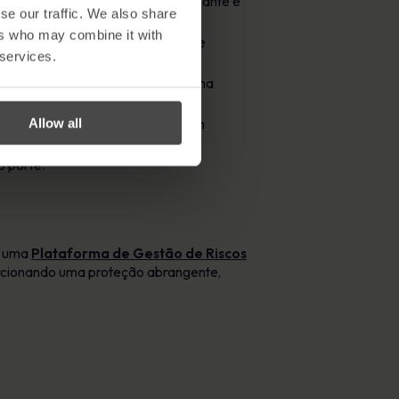
 a formação seja altamente relevante e
se our traffic. We also share
ers who may combine it with
lto risco, permitindo a tomada de
 services.
s em mais de 42 idiomas criam uma
Allow all
plementação sem problemas e sem
 porte.
o uma
Plataforma de Gestão de Riscos
orcionando uma proteção abrangente,