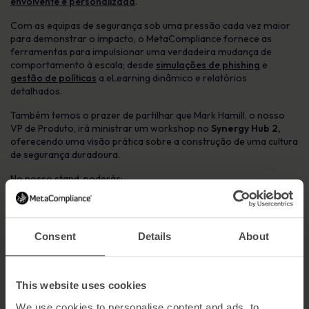
envolvente e personalizada
.
Com as equipas de segurança sob uma pressão cada vez maior
para demonstrar o impacto, o MetaCompliance fornece as
ferramentas para impulsionar uma verdadeira mudança de
comportamento à escala; desde
simulações de phishing
e
gestão de políticas
a eLearning dinâmico e relatórios
detalhados.
Também temos o prazer de partilhar que Mark Hamill, o nosso
VP de Produto, irá ministrar um workshop no
Synergy Hub 2,
oferecendo uma visão prática sobre a construção de uma cultura
de segurança duradoura.
No nosso stand, poderás:
Vê como a nossa plataforma facilita o lançamento de
campanhas de sensibilização automatizadas e
personalizadas
Consent
Details
About
Fala com os nossos especialistas sobre como melhorar o
envolvimento, a cultura e os resultados mensuráveis
This website uses cookies
Sabe mais sobre as histórias de sucesso dos nossos
clientes e os resultados comprovados
We use cookies to personalise content and ads, to