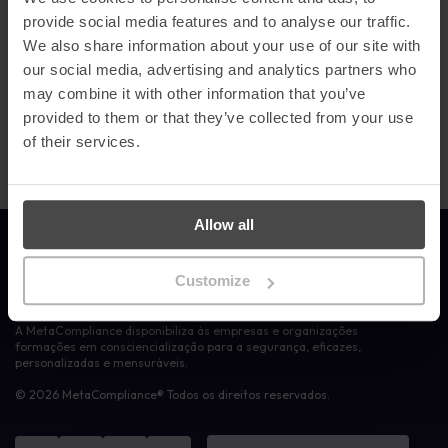
provide social media features and to analyse our traffic.
O Big SASIG reúne profissionais sénior de segurança de todo o
We also share information about your use of our site with
Reino Unido para um dia de colaboração, perceção e inovação. É
a oportunidade perfeita para estabelecer contactos, partilhar
our social media, advertising and analytics partners who
ideias e explorar soluções que fazem uma diferença real.
may combine it with other information that you’ve
provided to them or that they’ve collected from your use
Esperamos ver-te lá.
of their services.
Allow all
Ligação à página inicial
Customize
A MetaCompliance disponibiliza às empresas e organizações
formações em consciencialização para a segurança, eficazes,
personalizadas e mensuráveis.
© 2026 MetaCompliance® Todos os direitos reservados.