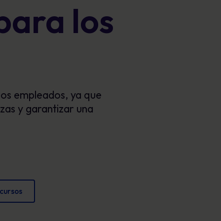
para los
Carteles
cumplimiento y proteger la reputación
Imágenes atractivas que refuerzan el
comportamiento seguro cada día.
 los empleados, ya que
zas y garantizar una
ecursos