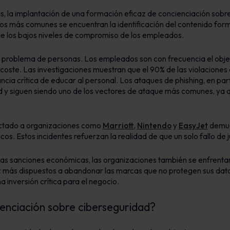
 la implantación de una formación eficaz de concienciación sobre
os más comunes se encuentran la identificación del contenido for
de los bajos niveles de compromiso de los empleados.
un problema de personas. Los empleados son con frecuencia el objet
y coste. Las investigaciones muestran que el 90% de las violacione
cia crítica de educar al personal. Los ataques de phishing, en part
 y siguen siendo uno de los vectores de ataque más comunes, ya q
fectado a organizaciones como
Marriott
,
Nintendo
y
EasyJet
demues
cos. Estos incidentes refuerzan la realidad de que un solo fallo de
las sanciones económicas, las organizaciones también se enfrentan 
 más dispuestos a abandonar las marcas que no protegen sus datos
 inversión crítica para el negocio.
enciación sobre ciberseguridad?