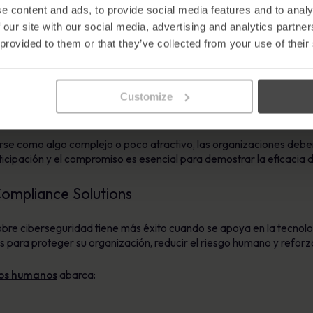
e content and ads, to provide social media features and to analy
o cibernético general
 our site with our social media, advertising and analytics partn
 provided to them or that they’ve collected from your use of their
ción de concienciación sobre ciberseguridad
vez más pruebas de las iniciativas de concienciación en curso. La 
Customize
os
carteles de concienciación cibernética
, pueden ser muy efica
se como algo complejo o poco atractivo, las organizaciones deben
rticipación y el compromiso es esencial para demostrar la eficacia
ompliance Solutions
obre ciberseguridad tiene más éxito cuando se apoya en la tecno
para proteger su organización, reducir el riesgo humano y reforzar
gos humanos
abarca: