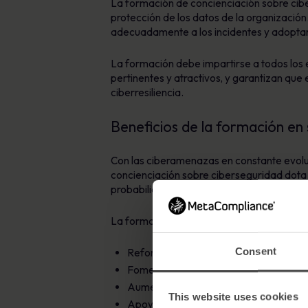
La formación de concienciación sobre cib
protección de los datos de la organizació
adecuadamente a los incidentes y adopta
La formación debe impartirse a todos los
pertinentes y atractivos, y garantizan que
ciberresiliencia.
Beneficios de la formación en 
Con las ciberamenazas en constante evoluc
concienciación sobre ciberseguridad dota 
probabilidad de que se produzcan costosos
La formación sobre concienciación en mat
Consent
Reforzar la resistencia frente a las c
Fomentar un cambio de comportamiento
Aumentar el compromiso y la responsabi
This website uses cookies
Apoyar el cumplimiento de la normativa