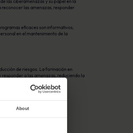
e las ciberamenazas y su papel en la
l a reconocer las amenazas, responder
programas eficaces son informativos,
personal en el mantenimiento de la
educción de riesgos. La formación en
 y responder a las amenazas, reduciendo la
About