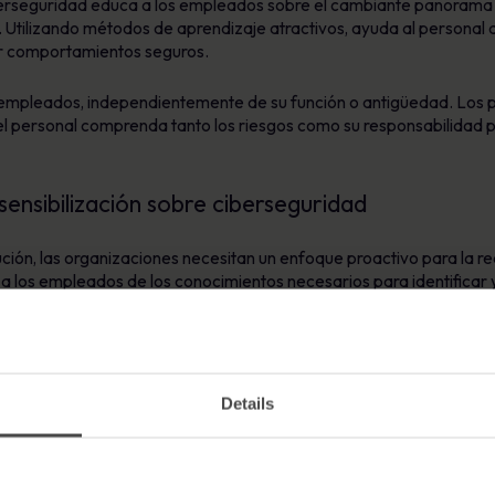
erseguridad educa a los empleados sobre el cambiante panorama d
n. Utilizando métodos de aprendizaje atractivos, ayuda al persona
r comportamientos seguros.
 empleados, independientemente de su función o antigüedad. Los 
 el personal comprenda tanto los riesgos como su responsabilidad 
sensibilización sobre ciberseguridad
ión, las organizaciones necesitan un enfoque proactivo para la r
a los empleados de los conocimientos necesarios para identificar
 incidentes.
eria de seguridad permite a las organizaciones
Details
iberamenazas
 positivo y un pensamiento que dé prioridad a la seguridad
lidad de toda la plantilla
 y la preparación para las auditorías