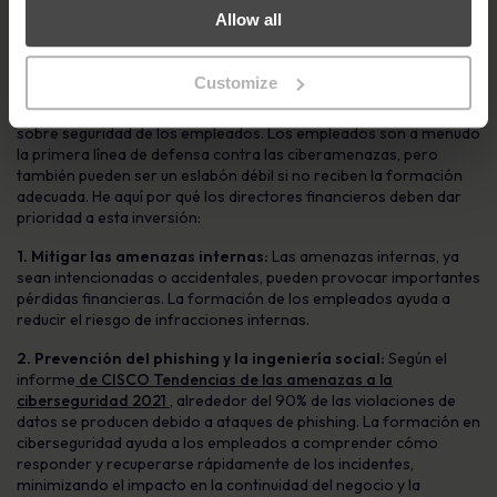
materia de seguridad
Allow all
Se prevé que el gasto mundial en seguridad crezca un 8,1% anual,
hasta alcanzar los 174.700 millones de dólares en 2024, según
Customize
IDC
. Un aspecto crítico que los directores financieros deben
tener en cuenta es la formación en materia de concienciación
sobre seguridad de los empleados. Los empleados son a menudo
la primera línea de defensa contra las ciberamenazas, pero
también pueden ser un eslabón débil si no reciben la formación
adecuada. He aquí por qué los directores financieros deben dar
prioridad a esta inversión:
1. Mitigar las amenazas internas:
Las amenazas internas, ya
sean intencionadas o accidentales, pueden provocar importantes
pérdidas financieras. La formación de los empleados ayuda a
reducir el riesgo de infracciones internas.
2. Prevención del phishing y la ingeniería social:
Según el
informe
de CISCO Tendencias de las amenazas a la
ciberseguridad 2021
, alrededor del 90% de las violaciones de
datos se producen debido a ataques de phishing. La formación en
ciberseguridad ayuda a los empleados a comprender cómo
responder y recuperarse rápidamente de los incidentes,
minimizando el impacto en la continuidad del negocio y la