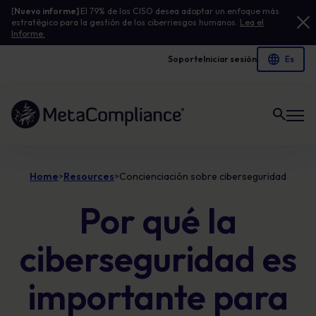
[
Nuevo informe]
El 79% de los CISO desea adoptar un enfoque más
estratégico para la gestión de los ciberriesgos humanos.
Lea el
Informe.
Soporte
Iniciar sesión
Enlace a la página de inicio
Home
Resources
Concienciación sobre ciberseguridad
>
>
Por qué la
ciberseguridad es
importante para