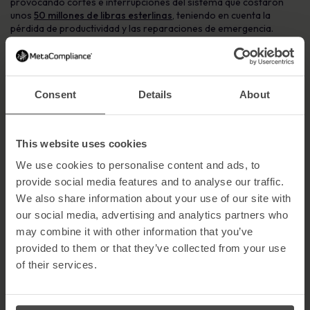
provocando cortes e interrupciones del sistema que costaron
unos
50 millones de libras esterlinas
, teniendo en cuenta la
pérdida de productividad y las reparaciones de emergencia.
Un
ciberataque en 2022 a un proveedor de Toyota
, por
ejemplo, obligó al fabricante de automóviles a detener la
producción durante un día, lo que afectó a 13.000 vehículos.
Consent
Details
About
Aumento de las primas de seguro
Una investigación reciente
revela una tendencia preocupante en
el sector de los seguros: algunas aseguradoras están aplicando
This website uses cookies
una asombrosa subida de las primas del 200% a las
We use cookies to personalise content and ads, to
organizaciones que han sido víctimas de la ciberdelincuencia.
provide social media features and to analyse our traffic.
Daños a la reputación
We also share information about your use of our site with
our social media, advertising and analytics partners who
Una violación de datos exitosa puede tener efectos duraderos en
may combine it with other information that you’ve
la reputación de una organización, señalando potencialmente a
clientes, proveedores y otros socios comerciales que la gestión
provided to them or that they’ve collected from your use
de riesgos y los controles de seguridad de la información de la
of their services.
organización pueden ser inadecuados.
Invertir en la formación de los empleados en