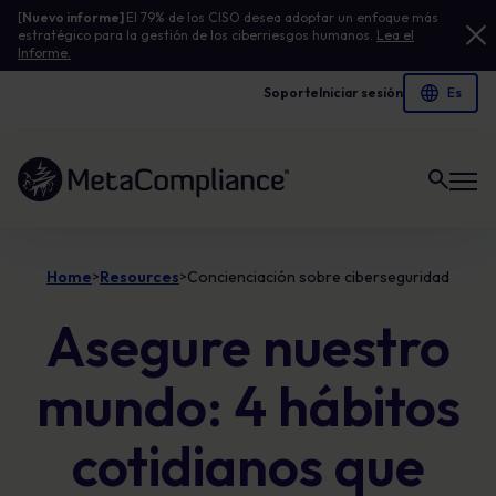
[
Nuevo informe]
El 79% de los CISO desea adoptar un enfoque más
estratégico para la gestión de los ciberriesgos humanos.
Lea el
Informe.
Soporte
Iniciar sesión
Enlace a la página de inicio
Home
Resources
Concienciación sobre ciberseguridad
>
>
Asegure nuestro
mundo: 4 hábitos
cotidianos que