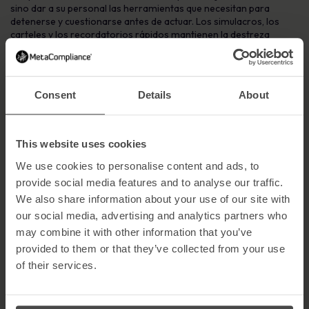
sino dar a su personal las herramientas que necesitan para
detenerse y cuestionarse antes de actuar. Los simulacros, los
carteles y los recordatorios rápidos mantienen la destreza
fresca y en la mente.
Consent
Details
About
De la concienciación a los hábitos cotidianos
El Mes de Concienciación sobre la Ciberseguridad es valioso
porque pone de relieve el problema. Pero el verdadero reto para
This website uses cookies
las organizaciones es lo que ocurre en noviembre, diciembre y
más allá.
We use cookies to personalise content and ads, to
provide social media features and to analyse our traffic.
La concienciación por sí sola no basta. Todo el mundo sabe que
We also share information about your use of our site with
debe bloquear su teléfono, actualizar sus aplicaciones y
comprobar antes de hacer clic. Pero sin hábitos, el conocimiento
our social media, advertising and analytics partners who
se desvanece y vuelven a aparecer los comportamientos de
may combine it with other information that you’ve
riesgo.
provided to them or that they’ve collected from your use
Por eso la Gestión del Riesgo Humano (GRH) es tan poderosa. Se
of their services.
trata de ir más allá del cumplimiento y centrarse en cómo se
comporta realmente la gente en el día a día: