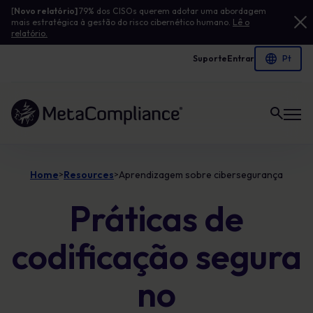
[
Novo relatório]
79% dos CISOs querem adotar uma abordagem
mais estratégica à gestão do risco cibernético humano.
Lê o
relatório.
Suporte
Entrar
Ligação à página inicial
Home
Resources
Aprendizagem sobre cibersegurança
>
>
Práticas de
codificação segura
no