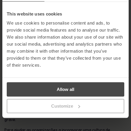
desenvolvimento de software.
Porque é que a codificação segura é
This website uses cookies
importante
We use cookies to personalise content and ads, to
provide social media features and to analyse our traffic.
Proteção de dados
: Garante a confidencialidade, integridade
e disponibilidade dos dados.
We also share information about your use of our site with
Conformidade regulamentar
: Ajuda a cumprir as normas
our social media, advertising and analytics partners who
legais e do sector, como o GDPR, HIPAA e PCI-DSS.
may combine it with other information that you’ve
Gestão da reputação
: Evita danos à reputação de uma
provided to them or that they’ve collected from your use
empresa devido a violações de segurança.
Poupança de custos
: Reduz o custo associado a incidentes e
of their services.
violações de segurança.
Série eLearning Codificação Segura
Allow all
Com demasiada frequência, os programadores e testadores
profissionais não estão familiarizados com os princípios
utilizados para proteger software e com as vulnerabilidades
Customize
comuns das aplicações Web. A realidade é que uma pequena
falha no desenvolvimento de software pode causar um incidente
grave.
Para ajudar as organizações a incorporar uma cultura de