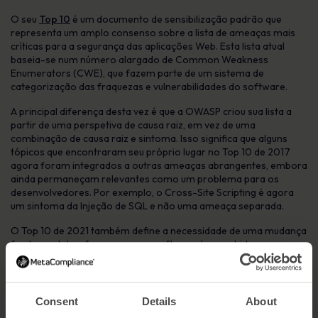
O seu
Top 10
é um documento de sensibilização padrão que
representa um amplo consenso sobre a lista de ameaças mais
críticas para a segurança das aplicações Web. Esta lista atual
baseia-se num número alargado de Common Weakness
Enumerators (CWE), que fazem parte de um sistema de
categorização das fraquezas e vulnerabilidades do software.
A principal diferença desta vez é que a OWASP criou sua lista a
partir de uma perspetiva de causa raiz, em vez de uma
combinação de causa raiz e sintoma. Isso significa que alguns
tópicos que encontraram seu próprio lugar no Top 10 de 2017
agora foram integrados a outras ameaças abrangentes, embora
ainda permaneçam relevantes como um problema para os
desenvolvedores. Por exemplo, o Cross-Site Scripting é agora
um sintoma da Injeção de SQL e não uma ameaça separada.
O Top 10 de 2021 também define a necessidade de uma mudança
fundamental na forma como o software é concebido e, como
resultado, o Insecure Design encontra-se agora como uma das
principais ameaças da lista. Esta nova adição ao Top 10 tem em
conta os riscos crescentes para a segurança das aplicações,
assegurando que existem conselhos sólidos para integrar
Consent
Details
About
conceitos de segurança em cada fase do ciclo de vida do