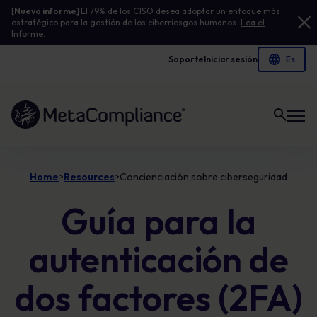
[
Nuevo informe]
El 79% de los CISO desea adoptar un enfoque más
estratégico para la gestión de los ciberriesgos humanos.
Lea el
Informe.
Soporte
Iniciar sesión
Enlace a la página de inicio
Home
Resources
Concienciación sobre ciberseguridad
>
>
Guía para la
autenticación de
dos factores (2FA)