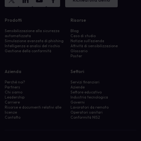
Richiedi una demo
Prodotti
Risorse
Sensibilizzazione alla sicurezza
Blog
automatizzata
Caso di studio
Simulazione avanzata di phishing
Notizie sull'azienda
Intelligenza e analisi del rischio
Attività di sensibilizzazione
Gestione della conformità
Glossario
Poster
Azienda
Settori
Perché noi?
Servizi finanziari
Partners
Aziende
Chi siamo
Settore educativo
Leadership
Industria tecnologica
Carriere
Governi
Risorse e documenti relativi alle
Lavoratori da remoto
licenze
Operatori sanitari
Contatto
Conformità NIS2