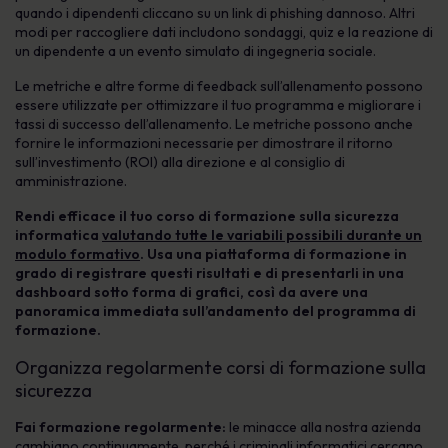
quando i dipendenti cliccano su un link di phishing dannoso. Altri
modi per raccogliere dati includono sondaggi, quiz e la reazione di
un dipendente a un evento simulato di ingegneria sociale.
Le metriche e altre forme di feedback sull’allenamento possono
essere utilizzate per ottimizzare il tuo programma e migliorare i
tassi di successo dell’allenamento. Le metriche possono anche
fornire le informazioni necessarie per dimostrare il ritorno
sull’investimento (ROI) alla direzione e al consiglio di
amministrazione.
Rendi efficace il tuo corso di formazione sulla sicurezza
informatica
valutando tutte le variabili possibili durante un
modulo formativo
. Usa una piattaforma di formazione in
grado di registrare questi risultati e di presentarli in una
dashboard sotto forma di grafici, così da avere una
panoramica immediata sull’andamento del programma di
formazione.
Organizza regolarmente corsi di formazione sulla
sicurezza
Fai formazione regolarmente:
le minacce alla nostra azienda
cambiano continuamente, perché i criminali informatici cercano