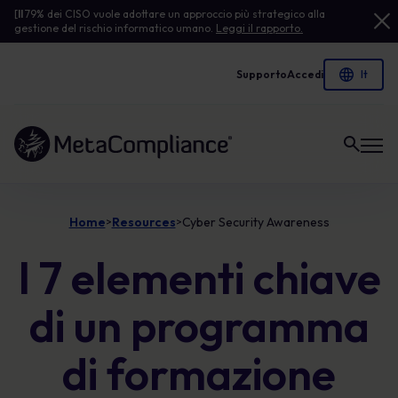
[
Il
79% dei CISO vuole adottare un approccio più strategico alla
gestione del rischio informatico umano.
Leggi il rapporto.
Supporto
Accedi
Link alla homepage
Home
Resources
Cyber Security Awareness
>
>
I 7 elementi chiave
di un programma
di formazione