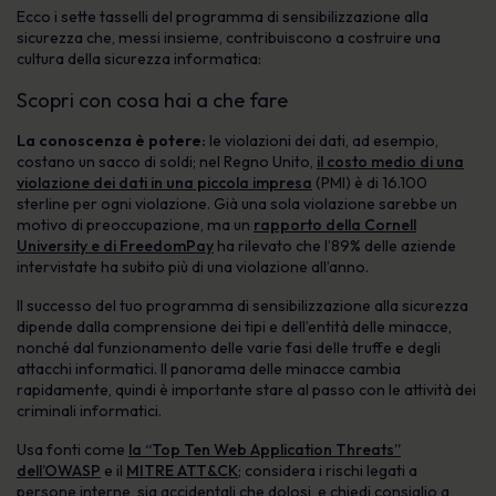
Ecco i sette tasselli del programma di sensibilizzazione alla
sicurezza che, messi insieme, contribuiscono a costruire una
cultura della sicurezza informatica:
Scopri con cosa hai a che fare
La conoscenza è potere:
le violazioni dei dati, ad esempio,
costano un sacco di soldi; nel Regno Unito,
il costo medio di una
violazione dei dati in una piccola impresa
(PMI) è di 16.100
sterline per ogni violazione. Già una sola violazione sarebbe un
motivo di preoccupazione, ma un
rapporto della Cornell
University e di FreedomPay
ha rilevato che l’89% delle aziende
intervistate ha subito più di una violazione all’anno.
Il successo del tuo programma di sensibilizzazione alla sicurezza
dipende dalla comprensione dei tipi e dell’entità delle minacce,
nonché dal funzionamento delle varie fasi delle truffe e degli
attacchi informatici. Il panorama delle minacce cambia
rapidamente, quindi è importante stare al passo con le attività dei
criminali informatici.
Usa fonti come
la “Top Ten Web Application Threats”
dell’OWASP
e il
MITRE ATT&CK
; considera i rischi legati a
persone interne, sia accidentali che dolosi, e chiedi consiglio a