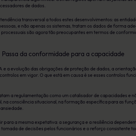
rocessadores de dados.
tendência transversal a todos estes desenvolvimentos: as entida
essoas, e não apenas os sistemas, tratam os dados de forma ad
os processuais são agora tão preocupantes em termos de conformi
6: Passa da conformidade para a capacidade
 e a evolução das obrigações de proteção de dados, a orientação 
 controlos em vigor. O que está em causa é se esses controlos fun
tam a regulamentação como um catalisador de capacidades e não
l, na consciência situacional, na formação específica para as funç
 ansiedade.
gir para a mesma expetativa: a segurança e a resiliência depen
a tomada de decisões pelos funcionários e o reforço consistente 