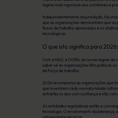
regras mais rigorosas aos corretores e p
Independentemente da jurisdição, há uma 
que as organizações demonstrem que as p
fluxos de trabalho apressados e os atalh
tecnológicas.
O que isto significa para 202
Com a NIS2, a DORA, as novas regras de IA
saber se as organizações têm políticas ou
da força de trabalho.
2026 recompensa as organizações que tra
que investirem cedo na maturidade cultura
entrarão no ano com confiança e não com
As entidades reguladoras estão a conver
tecnologia. O envolvimento da liderança, 
salvaguardas técnicas.