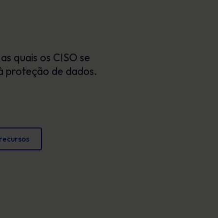
Cartazes
conformidade e proteger a reputação
Imagens envolventes que reforçam o
comportamento seguro todos os dias.
as quais os CISO se
à proteção de dados.
 recursos