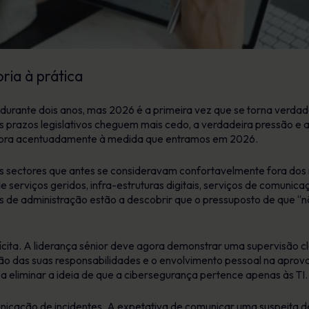
ria à prática
durante dois anos, mas 2026 é a primeira vez que se torna verda
prazos legislativos cheguem mais cedo, a verdadeira pressão e 
gora acentuadamente à medida que entramos em 2026.
sectores que antes se consideravam confortavelmente fora dos r
e serviços geridos, infra-estruturas digitais, serviços de comunic
s de administração estão a descobrir que o pressuposto de que “n
ta. A liderança sénior deve agora demonstrar uma supervisão clara
ão das suas responsabilidades e o envolvimento pessoal na aprov
eliminar a ideia de que a cibersegurança pertence apenas às TI.
icação de incidentes. A expetativa de comunicar uma suspeita de 