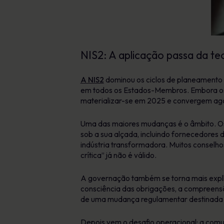
NIS2: A aplicação passa da teo
A NIS2
dominou os ciclos de planeamento 
em todos os Estados-Membros. Embora os 
materializar-se em 2025 e convergem a
Uma das maiores mudanças é o âmbito. Os 
sob a sua alçada, incluindo fornecedores d
indústria transformadora. Muitos conselho
crítica” já não é válido.
A governação também se torna mais explíci
consciência das obrigações, a compreens
de uma mudança regulamentar destinada a 
Depois vem o desafio operacional: a comun