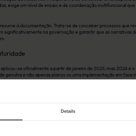
das, exige um nível de ensaio e de coordenação multifuncional qu
e resume à documentação. Trata-se de conceber processos que r
em significativamente na governação e garantir que as narrativas
es.
turidade
aplicou-se oficialmente a partir de janeiro de 2025, mas 2026 é o
e genuína e não apenas planos ou uma implementação em fase ini
dos por tarefas fundamentais: criação de estruturas de govern
ssificação de incidentes e preparação de programas de teste. M
que as organizações incorporaram a resiliência operacional no ri
Details
são documentos vivos e não exercícios anuais. Significa testes de 
ignifica uma supervisão contínua dos fornecedores terceiros, c
bilidade operacional.