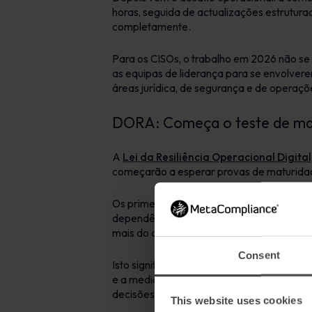
horas, seguida de actualizações estrutura
completamente.
Para os CISOs, o trabalho em 2026 não s
as equipas de liderança para se envolver
áreas jurídica, de segurança e de operaçõ
DORA: Começa o teste de ma
A
Lei da Resiliência Operacional Digital
começarão a esperar provas de maturidad
Os primeiros meses do DORA serão domina
dependências de TIC, formalização da cla
mais do que estruturas. Querem provas de 
Consent
Isto significa que as avaliações de risco 
e a medidas de correção demonstráveis. S
decisões humanas podem prejudicar a esta
This website uses cookies