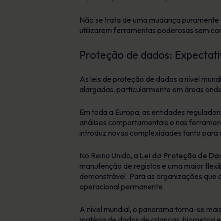
Não se trata de uma mudança puramente t
utilizarem ferramentas poderosas sem co
Proteção de dados: Expectati
As leis de proteção de dados a nível mund
alargadas, particularmente em áreas onde
Em toda a Europa, as entidades reguladora
análises comportamentais e nas ferrame
introduz novas complexidades tanto para 
No Reino Unido, a
Lei da Proteção de Da
manutenção de registos e uma maior flexi
demonstrável. Para as organizações que o
operacional permanente.
A nível mundial, o panorama torna-se ma
matéria de dados de crianças, biometria 