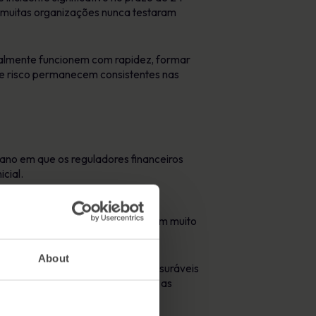
e muitas organizações nunca testaram
ealmente funcionem com rapidez, formar
 de risco permanecem consistentes nas
 ano em que os reguladores financeiros
cial.
ação, mapeamento de activos e
as em 2026, os reguladores esperam muito
tmo das suas operações.
About
cenários que conduzam a lições mensuráveis
om uma compreensão clara de onde as