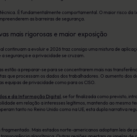
écnica. É fundamentalmente comportamental. O maior risco da I
mpreenderem as barreiras de segurança.
vas mais rigorosas e maior exposição
ial continuam a evoluir e 2026 traz consigo uma mistura de aplica
 a segurança e a privacidade se cruzam.
s estão a preparar-se para se concentrarem mais nas transferências
ntas que processam os dados dos trabalhadores. O aumento dos 
as equipas de privacidade como para os CISO.
dos e da Informação Digital
, se for finalizada como previsto, in
bilidade em relação a interesses legítimos, mantendo ao mesmo t
peram tanto no Reino Unido como na UE, esta dupla narrativa re
is fragmentado. Mais estados norte-americanos adoptam leis de 
e transparência algorítmica. Outras regiões apertam as janelas d