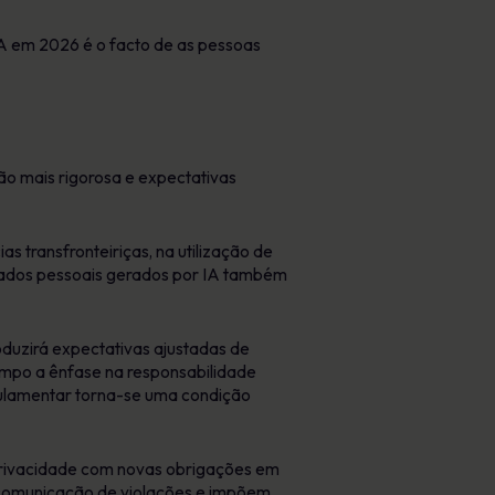
A em 2026 é o facto de as pessoas
ção mais rigorosa e expectativas
 transfronteiriças, na utilização de
dados pessoais gerados por IA também
troduzirá expectativas ajustadas de
empo a ênfase na responsabilidade
gulamentar torna-se uma condição
privacidade com novas obrigações em
e comunicação de violações e impõem