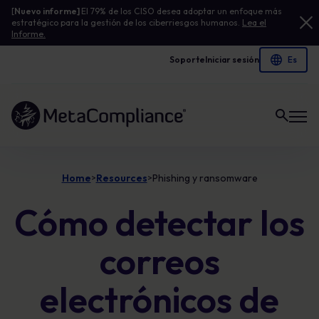
[
Nuevo informe]
El 79% de los CISO desea adoptar un enfoque más
estratégico para la gestión de los ciberriesgos humanos.
Lea el
Informe.
Soporte
Iniciar sesión
Enlace a la página de inicio
Home
Resources
Phishing y ransomware
>
>
Cómo detectar los
correos
electrónicos de